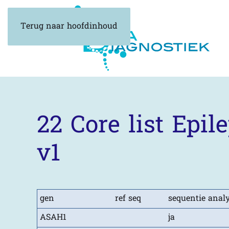
Terug naar hoofdinhoud
22 Core list Epi
v1
gen
ref seq
sequentie anal
ASAH1
ja