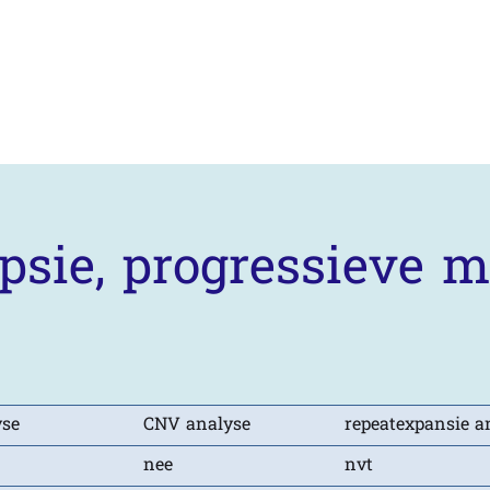
lepsie, progressieve
yse
CNV analyse
repeatexpansie a
nee
nvt