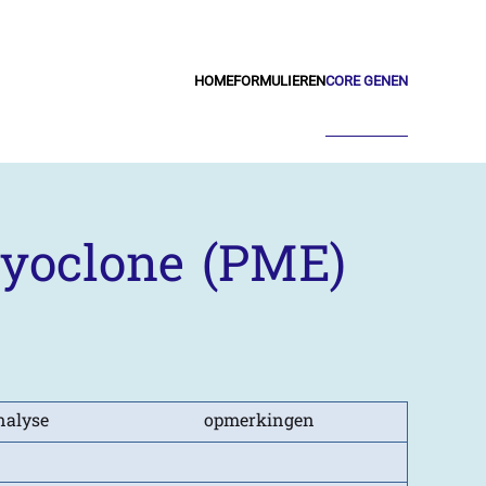
HOME
FORMULIEREN
CORE GENEN
 myoclone (PME)
nalyse
opmerkingen